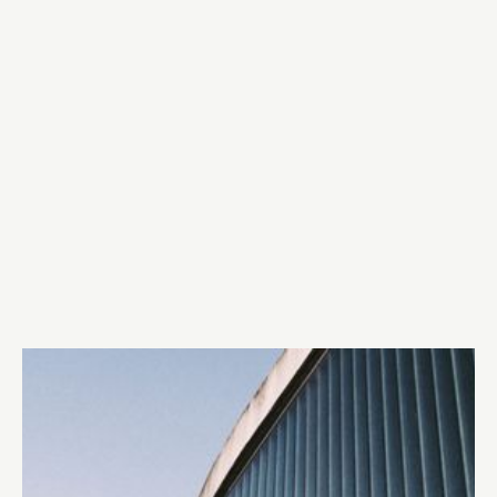
Advokat Deniz Ünal företrädare flera personer
åtalade för ohörsamhet mot ordningsmakten.
"– Om polisen ska upplösa en allmän sammankomst
krävs det lagstöd för det, eftersom det utgör en