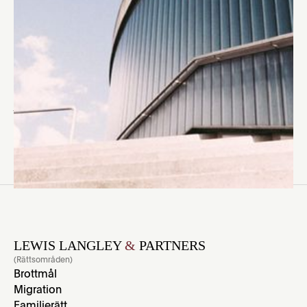
inskränkning av demonstrationsfriheten. Det finns
lagstöd i ordningslagen, andra kapitlet, men då krävs
det att det exempelvis uppkommer svårare oordning
vid sammankomsten, i princip upplopp, säger Deniz
Ünal till Sydsvenskan."
Läs hela artikeln här.
LEWIS LANGLEY
&
PARTNERS
(Rättsområden)
Brottmål
Migration
Familjerätt