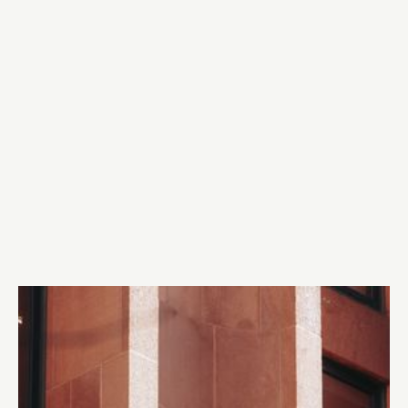
Artikel från Sveriges Radio angående NMR:s
demonstration i Göteborg och plakaten med
namngivna journalister och författare. Advokat Kenneth
Lewis intervjuas i inslaget. Läs artikeln och lyssna på
inslaget
här.