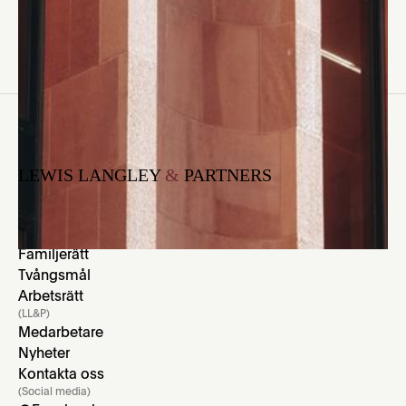
LEWIS LANGLEY
&
PARTNERS
(Rättsområden)
Brottmål
Migration
Familjerätt
Tvångsmål
Arbetsrätt
(LL&P)
Medarbetare
Nyheter
Kontakta oss
(Social media)