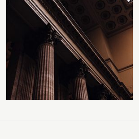
mord. Det ger en upprättelse för
brottsoffren och deras anhöriga.
Domen innebär även ett erkännande av
de brott som mina klienter, och andra,
har utsatts för inte bara av den dömde
mannen utan även av den iranska
regimen, säger Kenneth Lewis i en
kommentar till domen.
Läs hela DN:s rapportering om domen
här
.