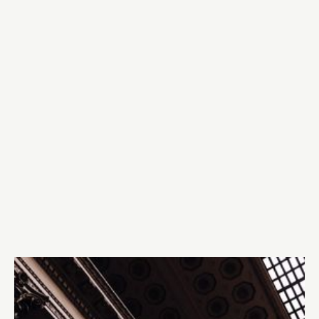
- Det är en i grunden bra dom. Han
döms både för grovt folkrättsbrott och