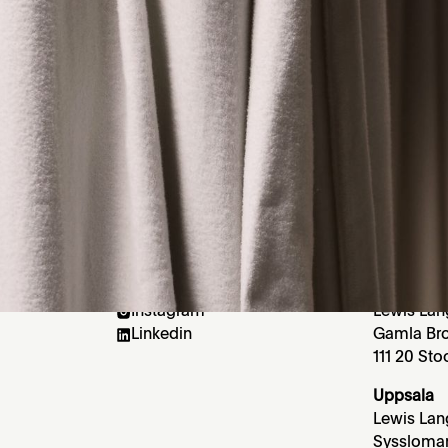
get
här.
(Social media)
(Besök oss)
Facebook
Stockhol
Instagram
Lewis Lan
Linkedin
Gamla Bro
111 20 St
Uppsala
Lewis Lan
Syssloma