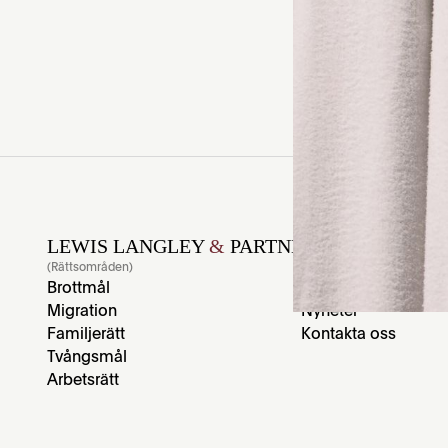
Lyssna på hela insla
LEWIS LANGLEY
&
PARTNERS
(Rättsområden)
(LL&P)
Brottmål
Medarbetare
Migration
Nyheter
Familjerätt
Kontakta oss
Tvångsmål
Arbetsrätt