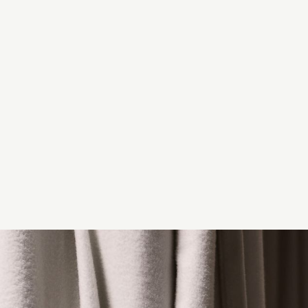
rdell deltar i Sveriges Radios program P3 Krim dä
arn blir häktade.