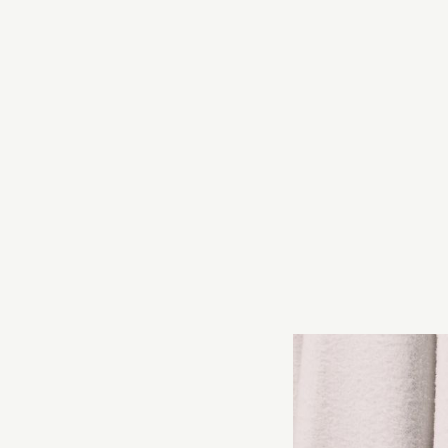
Advokat Linus Ga
om att allt fler b