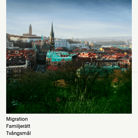
ett uppmärksammat mål i hovrätten för Västra
Sverige. Hon uttalar sig nu i Göteborgsposten
angående nya uppgifter i målet.
Läs artikeln i dess helhet.
LEWIS LANGLEY
&
PARTNERS
(Rättsområden)
Brottmål
Migration
Familjerätt
Tvångsmål