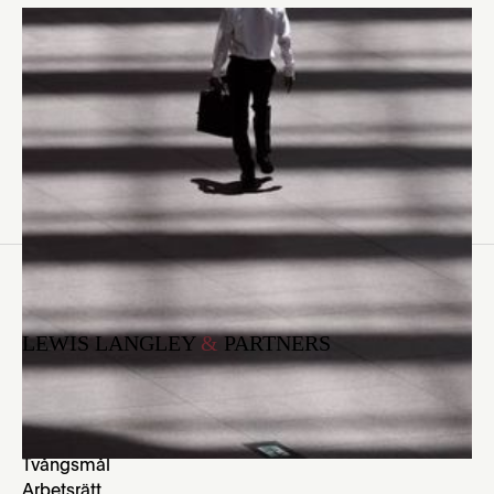
Polisens förhörsmetoder måste granskas av försvarare
anser advokat Anna Dahlbom i artikeln i Dagens Juridik.
Läs artikeln
här.
LEWIS LANGLEY
&
PARTNERS
(Rättsområden)
Brottmål
Migration
Familjerätt
Tvångsmål
Arbetsrätt