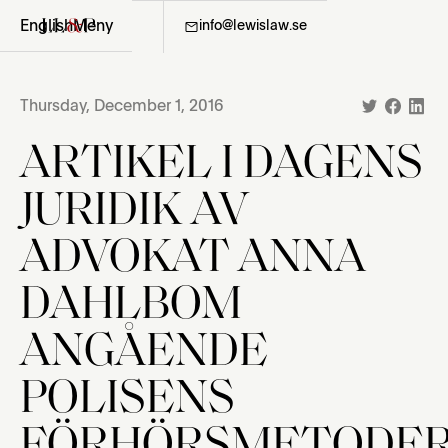
English
Meny
08-411 36 06
info@lewislaw.se
Thursday, December 1, 2016
ARTIKEL I DAGENS
JURIDIK AV
ADVOKAT ANNA
DAHLBOM
ANGÅENDE
POLISENS
FÖRHÖRSMETODE