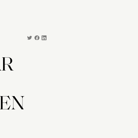
AR
REN