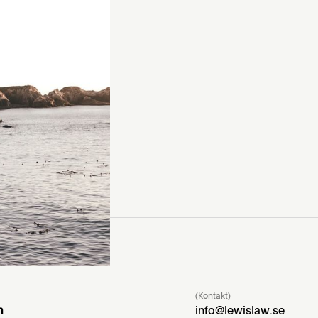
 på ett
stemet känner jag
ngen vill framstå
(Kontakt)
m
info@lewislaw.se