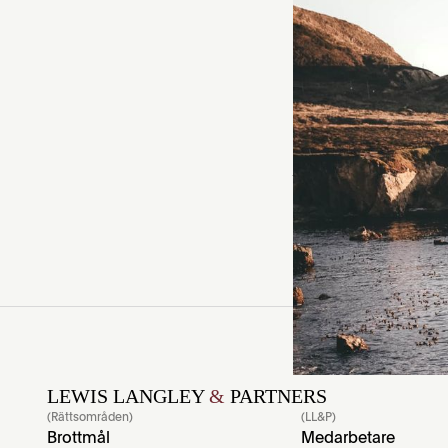
Sverige, bidragit
arbetstillstånd,
en oro för att de 
som så hård som 
Läs hela artikeln.
LEWIS LANGLEY
&
PARTNERS
(Rättsområden)
(LL&P)
Brottmål
Medarbetare