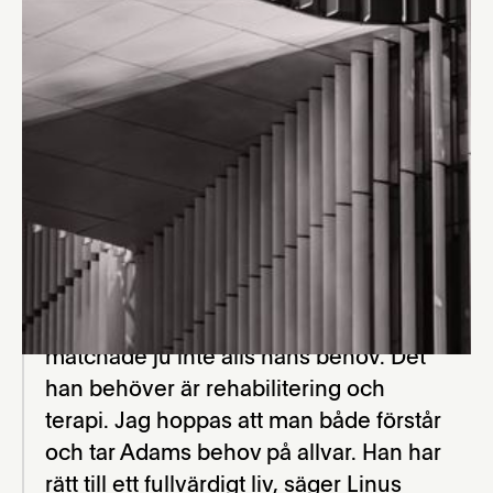
vård efter att han utsatts för brott.
"Men när Adams advokat Linus Gardell
var i kontakt med utredningshemmet
fick han beskedet att de tackat nej till
Adam. De hade inte förstått
omfattningen av hans fysiska
vårdbehov.
– Det låg inte i Jönköping i alla fall – ett
fall framåt. Jag fick däremot lite panik
när jag läste beskrivningen, det
matchade ju inte alls hans behov. Det
han behöver är rehabilitering och
terapi. Jag hoppas att man både förstår
och tar Adams behov på allvar. Han har
rätt till ett fullvärdigt liv, säger Linus