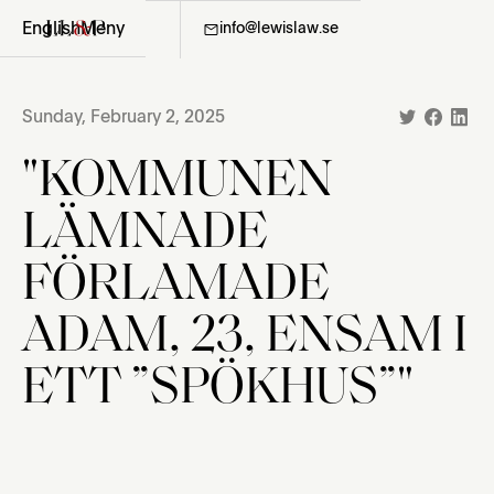
English
Meny
08-411 36 06
info@lewislaw.se
Sunday, February 2, 2025
"KOMMUNEN
LÄMNADE
FÖRLAMADE
ADAM, 23, ENSAM I
ETT ”SPÖKHUS”"