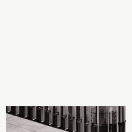
Aftonbladet skriver idag om advokat Linus
Gardells klient Adam som lämnats utan adekvat