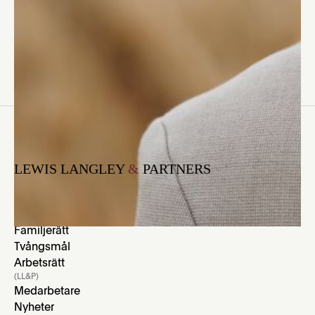
unika målet i en krönika som kan läsas
här.
LEWIS LANGLEY
&
PARTNERS
(Rättsområden)
Brottmål
Migration
Familjerätt
Tvångsmål
Arbetsrätt
(LL&P)
Medarbetare
Nyheter