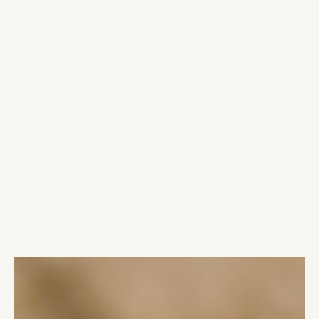
Advokat Peter Lindahl har lyckats stoppa en överföring
till Rumänien enligt artikel 3 i Europakonventionen.
Aftonbladets Oisín Cantwell har uppmärksammat det