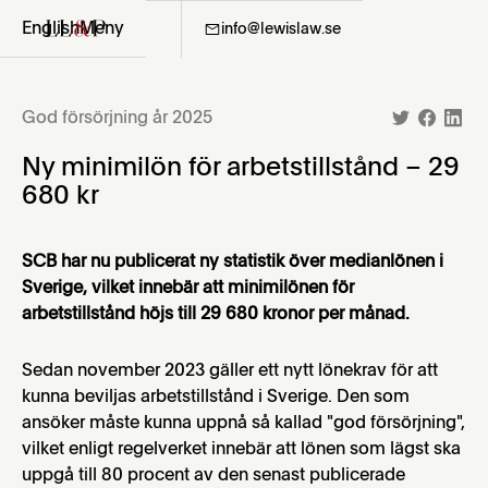
English
Meny
08-411 36 06
info@lewislaw.se
God försörjning år 2025
Ny minimilön för arbetstillstånd – 29
680 kr
SCB har nu publicerat ny statistik över medianlönen i
Sverige, vilket innebär att minimilönen för
arbetstillstånd höjs till 29 680 kronor per månad.
Sedan november 2023 gäller ett nytt lönekrav för att
kunna beviljas arbetstillstånd i Sverige. Den som
ansöker måste kunna uppnå så kallad "god försörjning",
vilket enligt regelverket innebär att lönen som lägst ska
uppgå till 80 procent av den senast publicerade